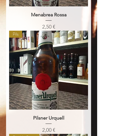
Menabrea Rossa
Prezzo
2,50 €
Pils
Pilsner Urquell
Prezzo
2,00 €