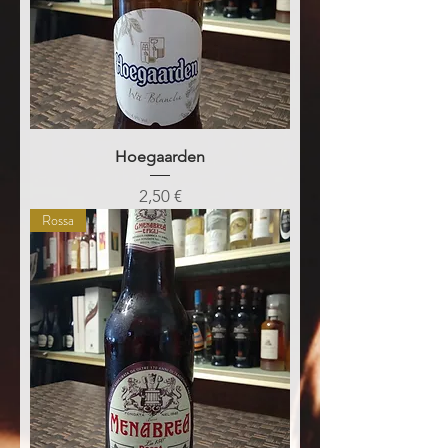
Hoegaarden
Prezzo
2,50 €
Rossa