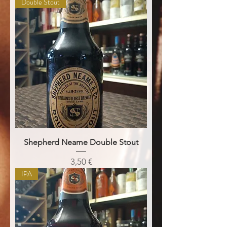
Double Stout
Shepherd Neame Double Stout
Prezzo
3,50 €
IPA