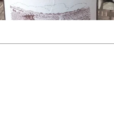
Il punto vendita
Orari di ape
Piazza Umberto I, 61
Lun - Sab: 8
Dom: 8.00 - 
03032 Arce (FR)
Merc: chius
Telefono:
0776523260
Cellulare:
+393913192228