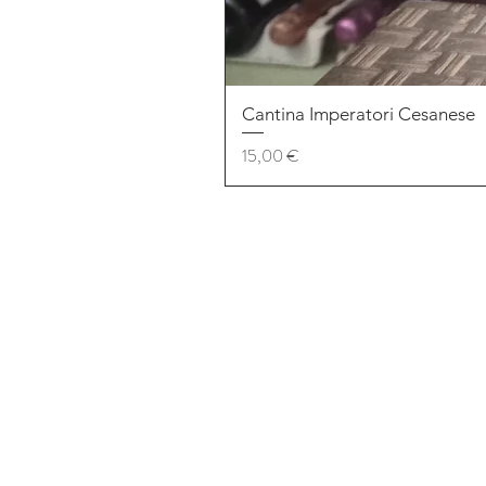
Cantina Imperatori Cesanese
Prezzo
15,00 €
Altre pagine
About
Contatti
FAQ
©2020 Enoteca Bar Patriarca