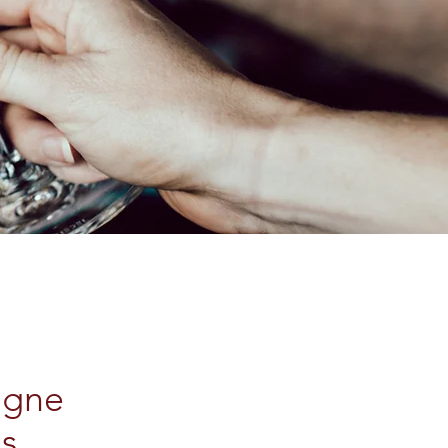
gne
is