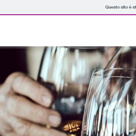
Questo sito è s
Home
Natale
Birre
Vini
Bollicine
Grap