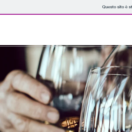
Questo sito è s
Home
Natale
Birre
Vini
Bollicine
Grap