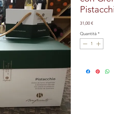
Pistacch
Prezzo
31,00 €
Quantità
*