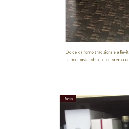
Dolce da forno tradizionale a lievi
bianco, pistacchi interi e crema di 
Rosso