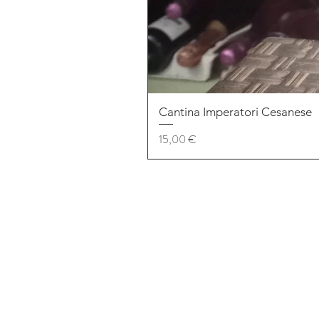
Cantina Imperatori Cesanese
Prezzo
15,00 €
Altre pagine
About
Contatti
FAQ