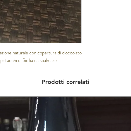
tazione naturale con copertura di cioccolato 
pistacchi di Sicilia da spalmare
Prodotti correlati