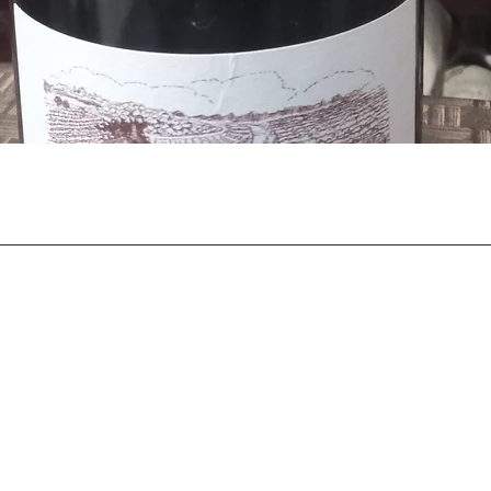
Il punto vendita
Orari di ape
Piazza Umberto I, 61
Lun - Sab: 8
Dom: 8.00 - 
03032 Arce (FR)
Merc: chius
Telefono:
0776523260
Cellulare:
+393913192228