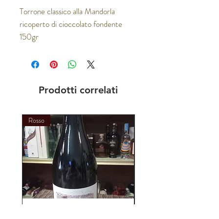
Torrone classico alla Mandorla 
ricoperto di cioccolato fondente 
150gr
Prodotti correlati
Rosso
Bianco
Cantina Imperatori
Cantina Imperatori